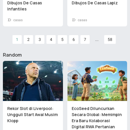
Dibujos De Casas
Dibujos De Casas Lapiz
Infantiles
casas
casas
1
2
3
4
5
6
7
...
58
Random
Rekor Slot di Liverpool:
EcoSeed Diluncurkan
Ungguli Start Awal Musim
Secara Global: Memimpin
Klopp
Era Baru Kolaborasi
Digital RWA Pertanian