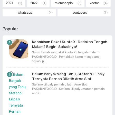
2021
2022
microscopio
vector
(1)
(1)
(5)
(4)
whatsapp
youtubers
(4)
(1)
Popular
Kehabisan Paket Kuota XL Dadakan Tengah
Malam? Begini Solusinya!
Solusi kehabisan paket kuota XL tengah malam.
PAKARINFO.CO.ID - Pernahkah kamu mengalami
situasi p…
Belum Banyak yang Tahu, Stefano Lilipaly
Ternyata Pernah Dilatih Arne Slot
Stefano Lilipaly pernah dilatih Arne Slot.
PAKARINFO.CO.ID - Stefano Lilipaly , mantan pemain
anda…