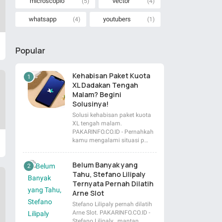
microscopio
vector
(5)
(4)
whatsapp
youtubers
(4)
(1)
Popular
Kehabisan Paket Kuota
XL Dadakan Tengah
Malam? Begini
Solusinya!
Solusi kehabisan paket kuota
XL tengah malam.
PAKARINFO.CO.ID - Pernahkah
kamu mengalami situasi p…
Belum Banyak yang
Tahu, Stefano Lilipaly
Ternyata Pernah Dilatih
Arne Slot
Stefano Lilipaly pernah dilatih
Arne Slot. PAKARINFO.CO.ID -
Stefano Lilipaly , mantan