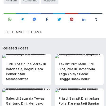
Hukum
Lumajang
Regional
LEBIH BARU
LEBIH LAMA
Related Posts
Judi Slot Online Marak di
Tak Dituruti Main Judi
Indonesia, Begini Cara
Slot, Pria di Samarinda
Pemerintah
Tega Aniaya Pacar
Memberantas
Hingga Babak Belur
Sales di Baturaja Tewas
Pria di Sampit Diamankan
Gantung Diri, Mengaku
Polisi Karena Jadi Bandar