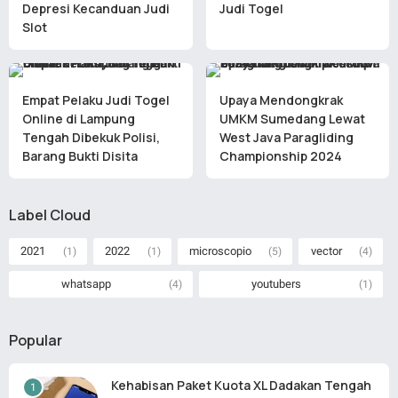
Depresi Kecanduan Judi
Judi Togel
Slot
Empat Pelaku Judi Togel
Upaya Mendongkrak
Online di Lampung
UMKM Sumedang Lewat
Tengah Dibekuk Polisi,
West Java Paragliding
Barang Bukti Disita
Championship 2024
Label Cloud
2021
2022
microscopio
vector
(1)
(1)
(5)
(4)
whatsapp
youtubers
(4)
(1)
Popular
Kehabisan Paket Kuota XL Dadakan Tengah