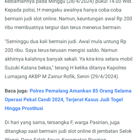
kediamannya pada Minggu (28/4/2024) pukul 14.00 WIB.
Kepada polisi, H mengaku awalnya hanya coba-coba
bermain judi slot online. Namun, keuntungan awal Rp 200
ribu membuatnya tergiur dan terus menerus bermain.
"Seminggu dua kali bermain judi. Awal mula untung Rp
200 ribu. Saya terus-terusan mengisi saldo. Namun
akhirnya kalahnya banyak sekali. Ya kira-kira setara mobil
Suzuki Katana bekas," terang H ketika ditanya Kapolres
Lumajang AKBP M Zainur Rofik, Senin (29/4/2024).
Baca juga:
Polres Pemalang Amankan 85 Orang Selama
Operasi Pekat Candi 2024, Terjerat Kasus Judi Togel
Hingga Prostitusi
Di hari yang sama, tersangka F, warga Pasirian, juga
ditangkap saat bermain judi slot online di jembatan Selok
Wangi, Desa Selok Anyar, Kecamatan Pasirian.