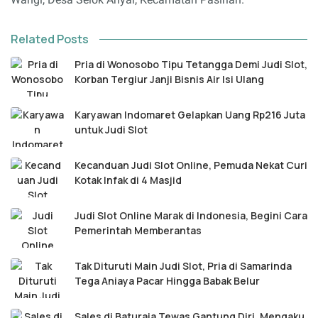
Related Posts
Pria di Wonosobo Tipu Tetangga Demi Judi Slot,
Korban Tergiur Janji Bisnis Air Isi Ulang
Karyawan Indomaret Gelapkan Uang Rp216 Juta
untuk Judi Slot
Kecanduan Judi Slot Online, Pemuda Nekat Curi
Kotak Infak di 4 Masjid
Judi Slot Online Marak di Indonesia, Begini Cara
Pemerintah Memberantas
Tak Dituruti Main Judi Slot, Pria di Samarinda
Tega Aniaya Pacar Hingga Babak Belur
Sales di Baturaja Tewas Gantung Diri, Mengaku