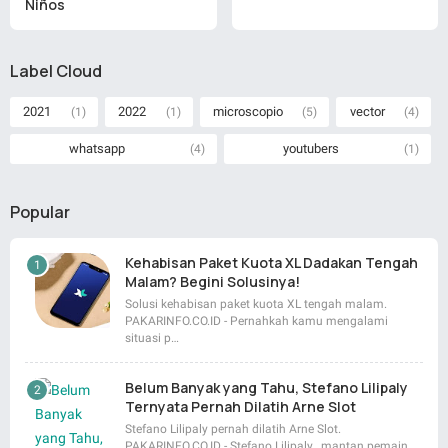
Niños
Label Cloud
2021
2022
microscopio
vector
(1)
(1)
(5)
(4)
whatsapp
youtubers
(4)
(1)
Popular
Kehabisan Paket Kuota XL Dadakan Tengah
Malam? Begini Solusinya!
Solusi kehabisan paket kuota XL tengah malam.
PAKARINFO.CO.ID - Pernahkah kamu mengalami
situasi p…
Belum Banyak yang Tahu, Stefano Lilipaly
Ternyata Pernah Dilatih Arne Slot
Stefano Lilipaly pernah dilatih Arne Slot.
PAKARINFO.CO.ID - Stefano Lilipaly , mantan pemain