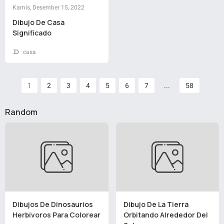
Kamis, Desember 15, 2022
Dibujo De Casa
Significado
casa
1
2
3
4
5
6
7
...
58
Random
Dibujos De Dinosaurios
Dibujo De La Tierra
Herbívoros Para Colorear
Orbitando Alrededor Del