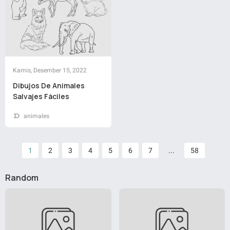
Kamis, Desember 15, 2022
Dibujos De Animales
Salvajes Fáciles
animales
1
2
3
4
5
6
7
...
58
Random