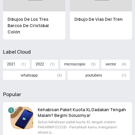
Dibujos De Los Tres
Dibujo De Vias Del Tren
Barcos De Cristóbal
Colón
Label Cloud
2021
2022
microscopio
vector
(1)
(1)
(5)
(4)
whatsapp
youtubers
(4)
(1)
Popular
Kehabisan Paket Kuota XL Dadakan Tengah
Malam? Begini Solusinya!
Solusi kehabisan paket kuota XL tengah malam.
PAKARINFO.CO.ID - Pernahkah kamu mengalami
situasi p…