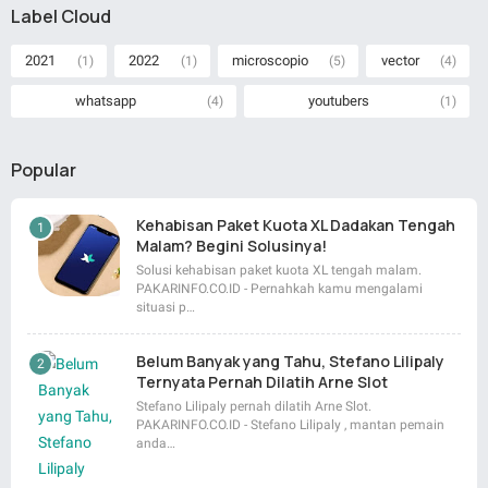
Label Cloud
2021
2022
microscopio
vector
(1)
(1)
(5)
(4)
whatsapp
youtubers
(4)
(1)
Popular
Kehabisan Paket Kuota XL Dadakan Tengah
Malam? Begini Solusinya!
Solusi kehabisan paket kuota XL tengah malam.
PAKARINFO.CO.ID - Pernahkah kamu mengalami
situasi p…
Belum Banyak yang Tahu, Stefano Lilipaly
Ternyata Pernah Dilatih Arne Slot
Stefano Lilipaly pernah dilatih Arne Slot.
PAKARINFO.CO.ID - Stefano Lilipaly , mantan pemain
anda…