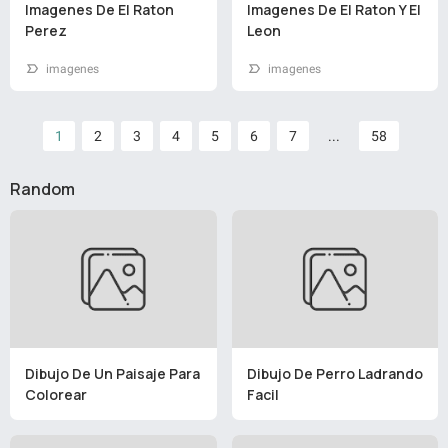
Imagenes De El Raton
Imagenes De El Raton Y El
Perez
Leon
imagenes
imagenes
1
2
3
4
5
6
7
...
58
Random
Dibujo De Un Paisaje Para
Dibujo De Perro Ladrando
Colorear
Facil