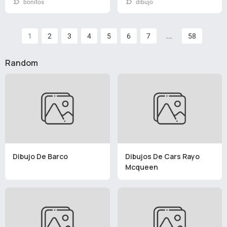
bonitos
dibujo
1
2
3
4
5
6
7
...
58
Random
Dibujo De Barco
Dibujos De Cars Rayo
Mcqueen