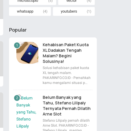
microscopio
vector
(5)
(4)
whatsapp
youtubers
(4)
(1)
Popular
Kehabisan Paket Kuota
XL Dadakan Tengah
Malam? Begini
Solusinya!
Solusi kehabisan paket kuota
XL tengah malam.
PAKARINFO.CO.ID - Pernahkah
kamu mengalami situasi p…
Belum Banyak yang
Tahu, Stefano Lilipaly
Ternyata Pernah Dilatih
Arne Slot
Stefano Lilipaly pernah dilatih
Arne Slot. PAKARINFO.CO.ID -
Stefano Lilipaly , mantan