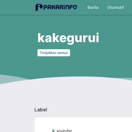
Berita
Otomotif
kakegurui
Tunjukkan semua
Label
youtube