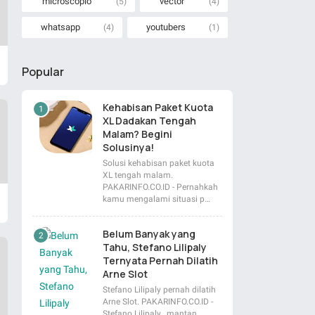
microscopio
vector
(5)
(4)
whatsapp
youtubers
(4)
(1)
Popular
Kehabisan Paket Kuota
XL Dadakan Tengah
Malam? Begini
Solusinya!
Solusi kehabisan paket kuota
XL tengah malam.
PAKARINFO.CO.ID - Pernahkah
kamu mengalami situasi p…
Belum Banyak yang
Tahu, Stefano Lilipaly
Ternyata Pernah Dilatih
Arne Slot
Stefano Lilipaly pernah dilatih
Arne Slot. PAKARINFO.CO.ID -
Stefano Lilipaly , mantan