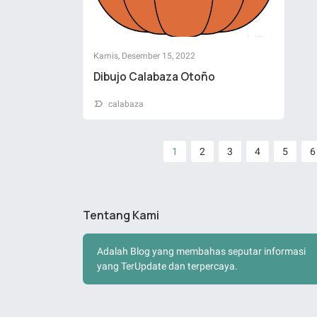
Kamis, Desember 15, 2022
Dibujo Calabaza Otoño
calabaza
1
2
3
4
5
6
Tentang Kami
Adalah Blog yang membahas seputar informasi
yang TerUpdate dan terpercaya.