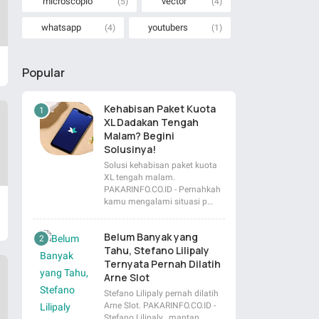
microscopio
vector
(5)
(4)
whatsapp
youtubers
(4)
(1)
Popular
Kehabisan Paket Kuota
XL Dadakan Tengah
Malam? Begini
Solusinya!
Solusi kehabisan paket kuota
XL tengah malam.
PAKARINFO.CO.ID - Pernahkah
kamu mengalami situasi p…
Belum Banyak yang
Tahu, Stefano Lilipaly
Ternyata Pernah Dilatih
Arne Slot
Stefano Lilipaly pernah dilatih
Arne Slot. PAKARINFO.CO.ID -
Stefano Lilipaly , mantan