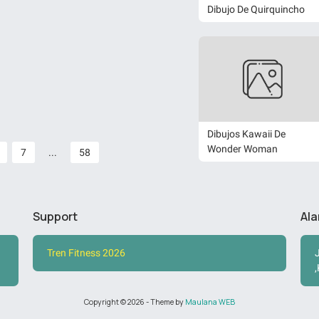
Dibujo De Quirquincho
Dibujos Kawaii De
Wonder Woman
7
...
58
Support
Al
Tren Fitness 2026
Copyright ©
2026
- Theme by
Maulana WEB