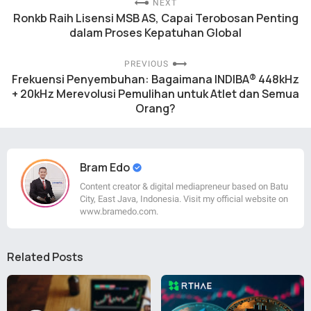
NEXT
Ronkb Raih Lisensi MSB AS, Capai Terobosan Penting
dalam Proses Kepatuhan Global
PREVIOUS
Frekuensi Penyembuhan: Bagaimana INDIBA® 448kHz
+ 20kHz Merevolusi Pemulihan untuk Atlet dan Semua
Orang?
Bram Edo
Content creator & digital mediapreneur based on Batu
City, East Java, Indonesia. Visit my official website on
www.bramedo.com.
Related Posts