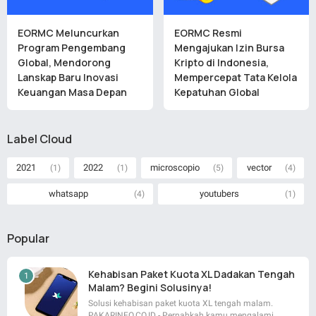
EORMC Meluncurkan
EORMC Resmi
Program Pengembang
Mengajukan Izin Bursa
Global, Mendorong
Kripto di Indonesia,
Lanskap Baru Inovasi
Mempercepat Tata Kelola
Keuangan Masa Depan
Kepatuhan Global
Label Cloud
2021
2022
microscopio
vector
(1)
(1)
(5)
(4)
whatsapp
youtubers
(4)
(1)
Popular
Kehabisan Paket Kuota XL Dadakan Tengah
Malam? Begini Solusinya!
Solusi kehabisan paket kuota XL tengah malam.
PAKARINFO.CO.ID - Pernahkah kamu mengalami