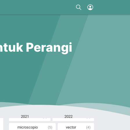
ntuk Perangi
Label Cloud
2021
2022
(1)
(1)
microscopio
vector
(5)
(4)