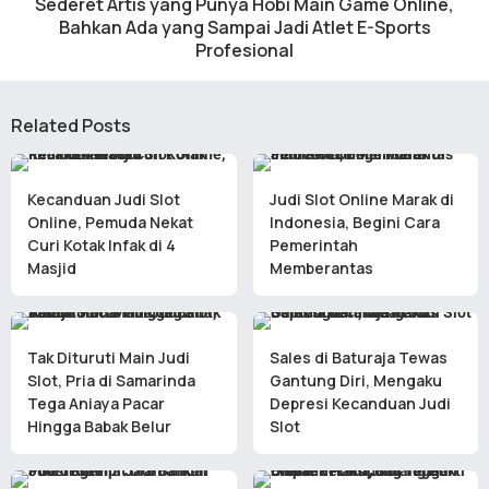
Sederet Artis yang Punya Hobi Main Game Online,
Bahkan Ada yang Sampai Jadi Atlet E-Sports
Profesional
Related Posts
Kecanduan Judi Slot
Judi Slot Online Marak di
Online, Pemuda Nekat
Indonesia, Begini Cara
Curi Kotak Infak di 4
Pemerintah
Masjid
Memberantas
Tak Dituruti Main Judi
Sales di Baturaja Tewas
Slot, Pria di Samarinda
Gantung Diri, Mengaku
Tega Aniaya Pacar
Depresi Kecanduan Judi
Hingga Babak Belur
Slot