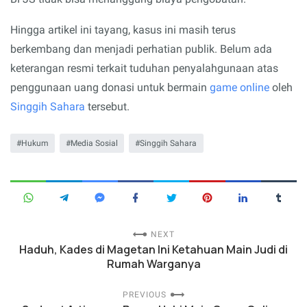
Hingga artikel ini tayang, kasus ini masih terus
berkembang dan menjadi perhatian publik. Belum ada
keterangan resmi terkait tuduhan penyalahgunaan atas
penggunaan uang donasi untuk bermain
game online
oleh
Singgih Sahara
tersebut.
Hukum
Media Sosial
Singgih Sahara
NEXT
Haduh, Kades di Magetan Ini Ketahuan Main Judi di
Rumah Warganya
PREVIOUS