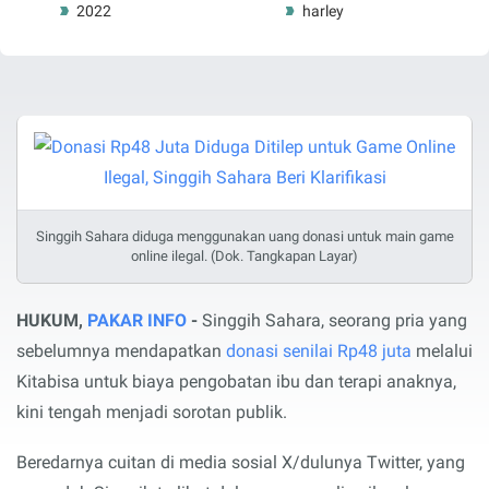
2022
harley
Singgih Sahara diduga menggunakan uang donasi untuk main game
online ilegal. (Dok. Tangkapan Layar)
HUKUM,
PAKAR INFO
-
Singgih Sahara, seorang pria yang
sebelumnya mendapatkan
donasi senilai Rp48 juta
melalui
Kitabisa untuk biaya pengobatan ibu dan terapi anaknya,
kini tengah menjadi sorotan publik.
Beredarnya cuitan di media sosial X/dulunya Twitter, yang