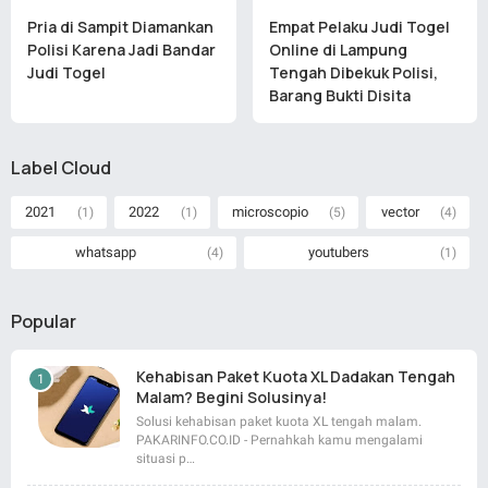
Pria di Sampit Diamankan
Empat Pelaku Judi Togel
Polisi Karena Jadi Bandar
Online di Lampung
Judi Togel
Tengah Dibekuk Polisi,
Barang Bukti Disita
Label Cloud
2021
2022
microscopio
vector
(1)
(1)
(5)
(4)
whatsapp
youtubers
(4)
(1)
Popular
Kehabisan Paket Kuota XL Dadakan Tengah
Malam? Begini Solusinya!
Solusi kehabisan paket kuota XL tengah malam.
PAKARINFO.CO.ID - Pernahkah kamu mengalami
situasi p…