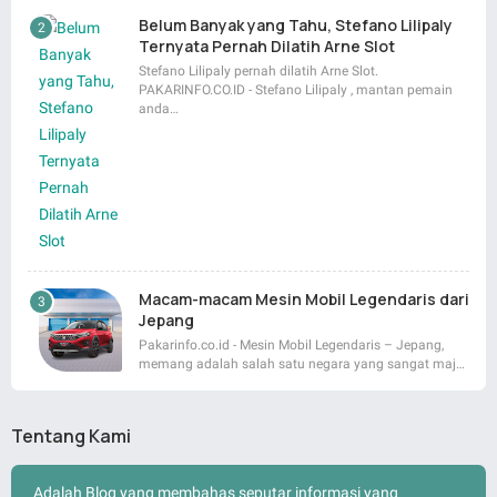
Belum Banyak yang Tahu, Stefano Lilipaly
Ternyata Pernah Dilatih Arne Slot
Stefano Lilipaly pernah dilatih Arne Slot.
PAKARINFO.CO.ID - Stefano Lilipaly , mantan pemain
anda…
Macam-macam Mesin Mobil Legendaris dari
Jepang
Pakarinfo.co.id - Mesin Mobil Legendaris – Jepang,
memang adalah salah satu negara yang sangat maj…
Tentang Kami
Adalah Blog yang membahas seputar informasi yang