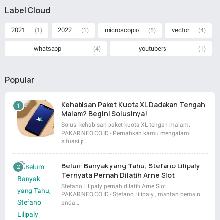
Label Cloud
2021
2022
microscopio
vector
(1)
(1)
(5)
(4)
whatsapp
youtubers
(4)
(1)
Popular
Kehabisan Paket Kuota XL Dadakan Tengah
Malam? Begini Solusinya!
Solusi kehabisan paket kuota XL tengah malam.
PAKARINFO.CO.ID - Pernahkah kamu mengalami
situasi p…
Belum Banyak yang Tahu, Stefano Lilipaly
Ternyata Pernah Dilatih Arne Slot
Stefano Lilipaly pernah dilatih Arne Slot.
PAKARINFO.CO.ID - Stefano Lilipaly , mantan pemain
anda…