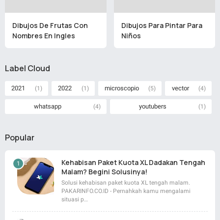
Dibujos De Frutas Con
Dibujos Para Pintar Para
Nombres En Ingles
Niños
Label Cloud
2021
2022
microscopio
vector
(1)
(1)
(5)
(4)
whatsapp
youtubers
(4)
(1)
Popular
Kehabisan Paket Kuota XL Dadakan Tengah
Malam? Begini Solusinya!
Solusi kehabisan paket kuota XL tengah malam.
PAKARINFO.CO.ID - Pernahkah kamu mengalami
situasi p…