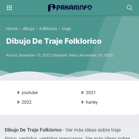
Home
›
dibujo
›
folklorico
›
traje
Dibujo De Traje Folklorico
Kamis, Desember 15, 2022
(Updated:
Rabu, November 29, 2023
)
Label
youtube
2021
2022
harley
Dibujo De Traje Folklorico
- Ver más ideas sobre traje
típico, vestidos, vestidos mexicanos. Ver más ideas sobre