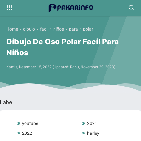
Home
›
dibujo
›
facil
›
niños
›
para
›
polar
Dibujo De Oso Polar Facil Para
Niños
Kamis, Desember 15, 2022
(Updated:
Rabu, November 29, 2023
)
Label
youtube
2021
2022
harley