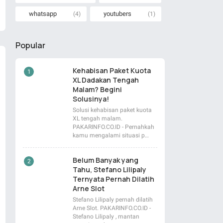
whatsapp
youtubers
(4)
(1)
Popular
Kehabisan Paket Kuota
XL Dadakan Tengah
Malam? Begini
Solusinya!
Solusi kehabisan paket kuota
XL tengah malam.
PAKARINFO.CO.ID - Pernahkah
kamu mengalami situasi p…
Belum Banyak yang
Tahu, Stefano Lilipaly
Ternyata Pernah Dilatih
Arne Slot
Stefano Lilipaly pernah dilatih
Arne Slot. PAKARINFO.CO.ID -
Stefano Lilipaly , mantan