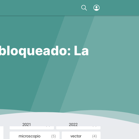
bloqueado: La
Label Cloud
2021
2022
(1)
(1)
microscopio
vector
(5)
(4)