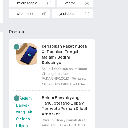
microscopio
vector
(5)
(4)
whatsapp
youtubers
(4)
(1)
Popular
Kehabisan Paket Kuota
XL Dadakan Tengah
Malam? Begini
Solusinya!
Solusi kehabisan paket kuota
XL tengah malam.
PAKARINFO.CO.ID - Pernahkah
kamu mengalami situasi p…
Belum Banyak yang
Tahu, Stefano Lilipaly
Ternyata Pernah Dilatih
Arne Slot
Stefano Lilipaly pernah dilatih
Arne Slot. PAKARINFO.CO.ID -