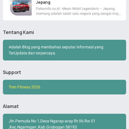
Jepang
Pakarinfo.co.id - Mesin Mobil Legendaris – Jepang,
memang adalah salah satu negara yang sangat maj…
Tentang Kami
Adalah Blog yang membahas seputar informasi yang
TerUpdate dan terpercaya.
Support
Tren Fitness 2026
Alamat
Jln.Pemuda No 1,Desa Ngarap-arap Rt 06 Rw 01
,Kec.Ngaringan ,Kab.Grobogan 58193