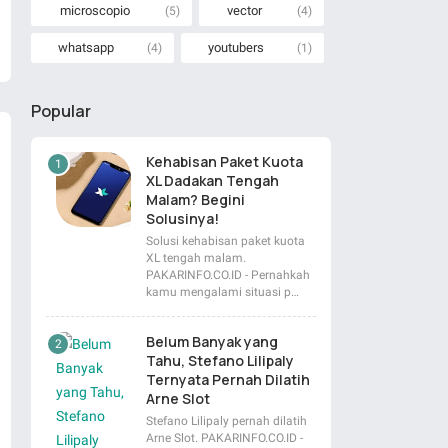
microscopio
vector
(5)
(4)
whatsapp
youtubers
(4)
(1)
Popular
Kehabisan Paket Kuota
XL Dadakan Tengah
Malam? Begini
Solusinya!
Solusi kehabisan paket kuota
XL tengah malam.
PAKARINFO.CO.ID - Pernahkah
kamu mengalami situasi p…
Belum Banyak yang
Tahu, Stefano Lilipaly
Ternyata Pernah Dilatih
Arne Slot
Stefano Lilipaly pernah dilatih
Arne Slot. PAKARINFO.CO.ID -