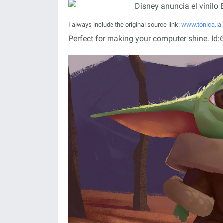
I always include the original source link:
www.tonica.la
Perfect for making your computer shine. Id:6