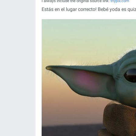
I always include the original source link:
thypix.com
Estás en el lugar correcto! Bebé yoda es qui