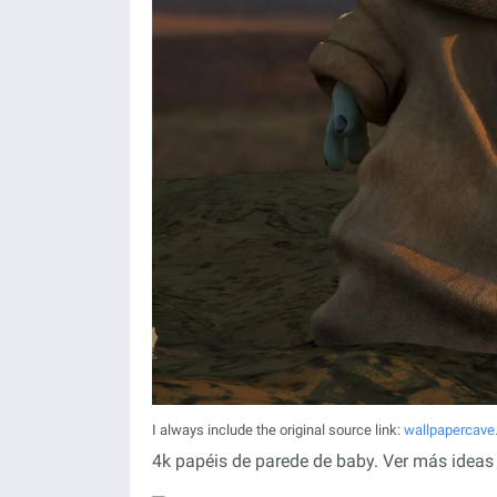
I always include the original source link:
wallpapercav
4k papéis de parede de baby. Ver más ideas 