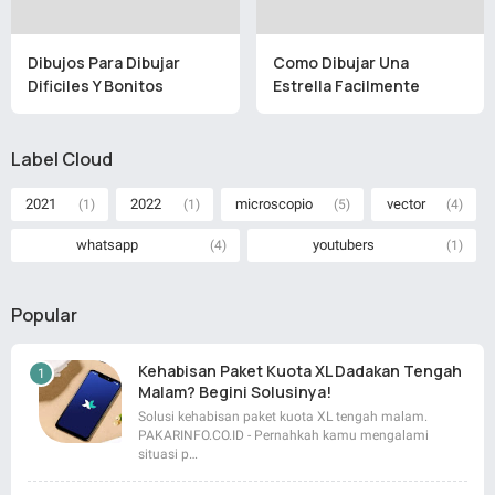
Dibujos Para Dibujar
Como Dibujar Una
Dificiles Y Bonitos
Estrella Facilmente
Label Cloud
2021
2022
microscopio
vector
(1)
(1)
(5)
(4)
whatsapp
youtubers
(4)
(1)
Popular
Kehabisan Paket Kuota XL Dadakan Tengah
Malam? Begini Solusinya!
Solusi kehabisan paket kuota XL tengah malam.
PAKARINFO.CO.ID - Pernahkah kamu mengalami
situasi p…