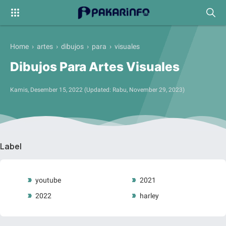
Home
›
artes
›
dibujos
›
para
›
visuales
Dibujos Para Artes Visuales
Kamis, Desember 15, 2022
(Updated:
Rabu, November 29, 2023
)
Label
youtube
2021
2022
harley