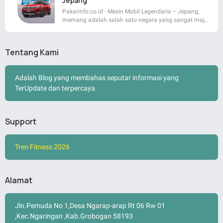
Jepang
Pakarinfo.co.id - Mesin Mobil Legendaris – Jepang,
memang adalah salah satu negara yang sangat maj…
Tentang Kami
Adalah Blog yang membahas seputar informasi yang
TerUpdate dan terpercaya.
Support
Tren Fitness 2026
Alamat
Jln.Pemuda No 1,Desa Ngarap-arap Rt 06 Rw 01
,Kec.Ngaringan ,Kab.Grobogan 58193