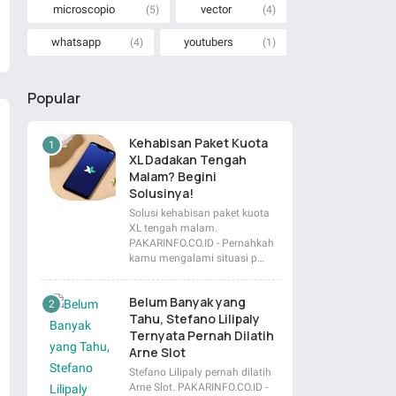
microscopio
vector
(5)
(4)
whatsapp
youtubers
(4)
(1)
Popular
Kehabisan Paket Kuota
XL Dadakan Tengah
Malam? Begini
Solusinya!
Solusi kehabisan paket kuota
XL tengah malam.
PAKARINFO.CO.ID - Pernahkah
kamu mengalami situasi p…
Belum Banyak yang
Tahu, Stefano Lilipaly
Ternyata Pernah Dilatih
Arne Slot
Stefano Lilipaly pernah dilatih
Arne Slot. PAKARINFO.CO.ID -