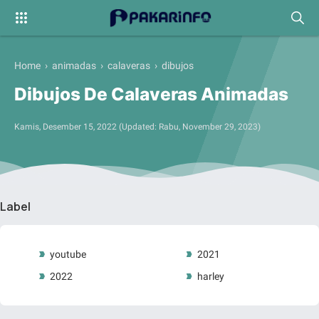
Home
›
animadas
›
calaveras
›
dibujos
Dibujos De Calaveras Animadas
Kamis, Desember 15, 2022
(Updated:
Rabu, November 29, 2023
)
Label
youtube
2021
2022
harley