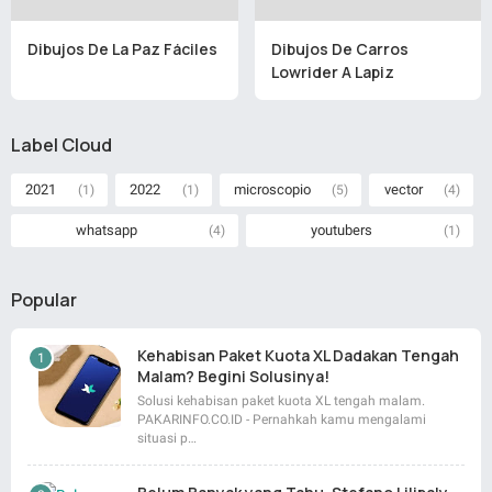
Dibujos De La Paz Fáciles
Dibujos De Carros
Lowrider A Lapiz
Label Cloud
2021
2022
microscopio
vector
(1)
(1)
(5)
(4)
whatsapp
youtubers
(4)
(1)
Popular
Kehabisan Paket Kuota XL Dadakan Tengah
Malam? Begini Solusinya!
Solusi kehabisan paket kuota XL tengah malam.
PAKARINFO.CO.ID - Pernahkah kamu mengalami
situasi p…