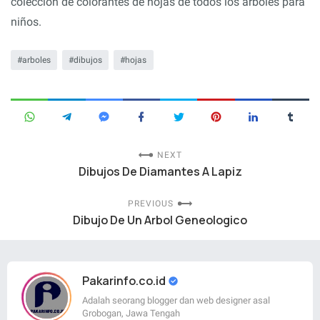
colección de colorantes de hojas de todos los árboles para
niños.
arboles
dibujos
hojas
NEXT
Dibujos De Diamantes A Lapiz
PREVIOUS
Dibujo De Un Arbol Geneologico
Pakarinfo.co.id
Adalah seorang blogger dan web designer asal
Grobogan, Jawa Tengah