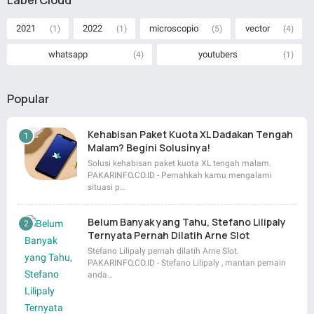
2021
2022
microscopio
vector
(1)
(1)
(5)
(4)
whatsapp
youtubers
(4)
(1)
Popular
Kehabisan Paket Kuota XL Dadakan Tengah
Malam? Begini Solusinya!
Solusi kehabisan paket kuota XL tengah malam.
PAKARINFO.CO.ID - Pernahkah kamu mengalami
situasi p…
Belum Banyak yang Tahu, Stefano Lilipaly
Ternyata Pernah Dilatih Arne Slot
Stefano Lilipaly pernah dilatih Arne Slot.
PAKARINFO.CO.ID - Stefano Lilipaly , mantan pemain
anda…