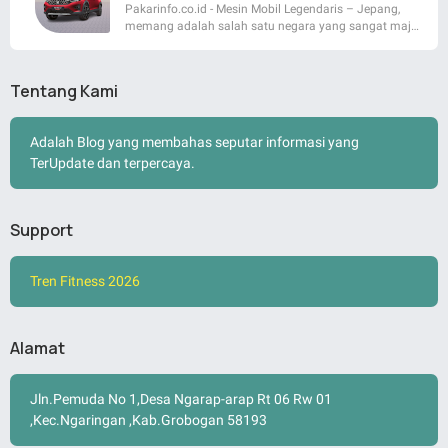
Pakarinfo.co.id - Mesin Mobil Legendaris – Jepang,
memang adalah salah satu negara yang sangat maj…
Tentang Kami
Adalah Blog yang membahas seputar informasi yang
TerUpdate dan terpercaya.
Support
Tren Fitness 2026
Alamat
Jln.Pemuda No 1,Desa Ngarap-arap Rt 06 Rw 01
,Kec.Ngaringan ,Kab.Grobogan 58193