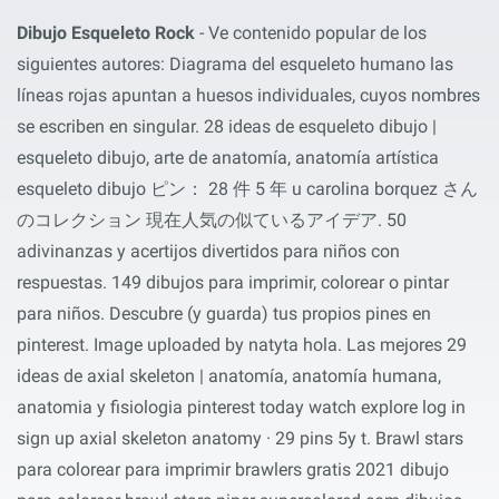
Dibujo Esqueleto Rock
- Ve contenido popular de los
siguientes autores: Diagrama del esqueleto humano las
líneas rojas apuntan a huesos individuales, cuyos nombres
se escriben en singular. 28 ideas de esqueleto dibujo |
esqueleto dibujo, arte de anatomía, anatomía artística
esqueleto dibujo ピン： 28 件 5 年 u carolina borquez さん
のコレクション 現在人気の似ているアイデア. 50
adivinanzas y acertijos divertidos para niños con
respuestas. 149 dibujos para imprimir, colorear o pintar
para niños. Descubre (y guarda) tus propios pines en
pinterest. Image uploaded by natyta hola. Las mejores 29
ideas de axial skeleton | anatomía, anatomía humana,
anatomia y fisiologia pinterest today watch explore log in
sign up axial skeleton anatomy · 29 pins 5y t. Brawl stars
para colorear para imprimir brawlers gratis 2021 dibujo