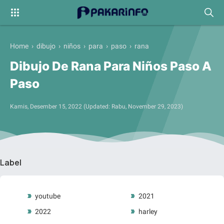
Home
›
dibujo
›
niños
›
para
›
paso
›
rana
Dibujo De Rana Para Niños Paso A
Paso
Kamis, Desember 15, 2022
(Updated:
Rabu, November 29, 2023
)
Label
youtube
2021
2022
harley