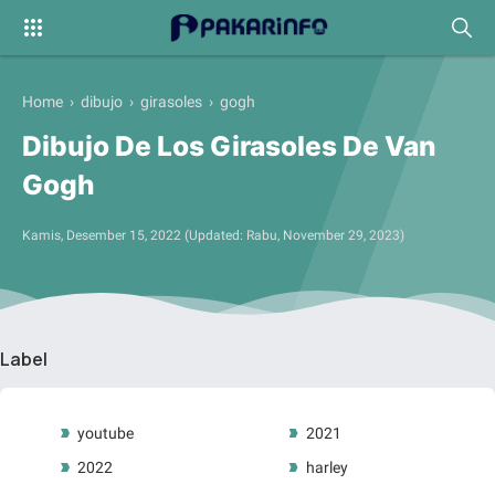
Home
›
dibujo
›
girasoles
›
gogh
Dibujo De Los Girasoles De Van
Gogh
Kamis, Desember 15, 2022
(Updated:
Rabu, November 29, 2023
)
Label
youtube
2021
2022
harley