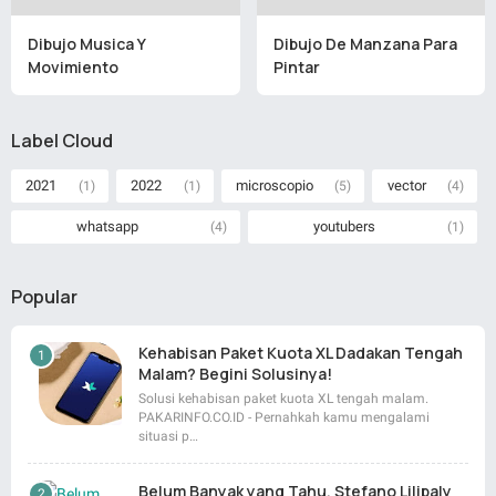
Dibujo Musica Y
Dibujo De Manzana Para
Movimiento
Pintar
Label Cloud
2021
2022
microscopio
vector
(1)
(1)
(5)
(4)
whatsapp
youtubers
(4)
(1)
Popular
Kehabisan Paket Kuota XL Dadakan Tengah
Malam? Begini Solusinya!
Solusi kehabisan paket kuota XL tengah malam.
PAKARINFO.CO.ID - Pernahkah kamu mengalami
situasi p…
Belum Banyak yang Tahu, Stefano Lilipaly