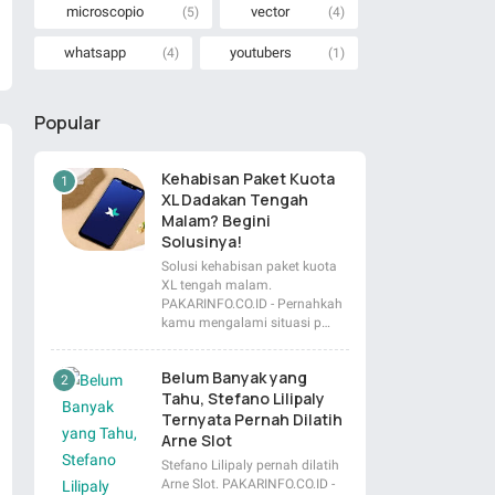
microscopio
vector
(5)
(4)
whatsapp
youtubers
(4)
(1)
Popular
Kehabisan Paket Kuota
XL Dadakan Tengah
Malam? Begini
Solusinya!
Solusi kehabisan paket kuota
XL tengah malam.
PAKARINFO.CO.ID - Pernahkah
kamu mengalami situasi p…
Belum Banyak yang
Tahu, Stefano Lilipaly
Ternyata Pernah Dilatih
Arne Slot
Stefano Lilipaly pernah dilatih
Arne Slot. PAKARINFO.CO.ID -