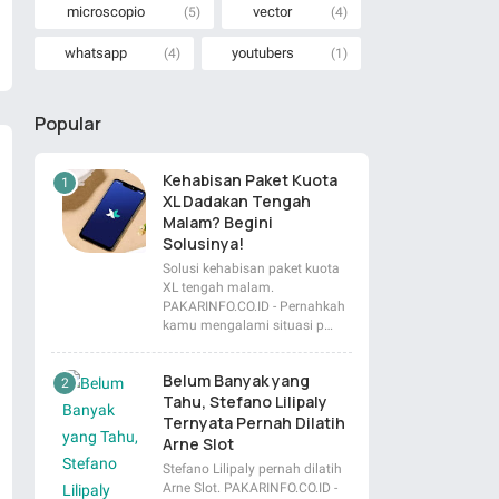
microscopio
vector
(5)
(4)
whatsapp
youtubers
(4)
(1)
Popular
Kehabisan Paket Kuota
XL Dadakan Tengah
Malam? Begini
Solusinya!
Solusi kehabisan paket kuota
XL tengah malam.
PAKARINFO.CO.ID - Pernahkah
kamu mengalami situasi p…
Belum Banyak yang
Tahu, Stefano Lilipaly
Ternyata Pernah Dilatih
Arne Slot
Stefano Lilipaly pernah dilatih
Arne Slot. PAKARINFO.CO.ID -