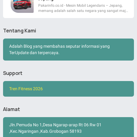
Pakarinfo.co.id - Mesin Mobil Legendaris – Jepang,
memang adalah salah satu negara yang sangat maj…
Tentang Kami
Adalah Blog yang membahas seputar informasi yang
TerUpdate dan terpercaya.
Support
Tren Fitness 2026
Alamat
Jln.Pemuda No 1,Desa Ngarap-arap Rt 06 Rw 01
,Kec.Ngaringan ,Kab.Grobogan 58193